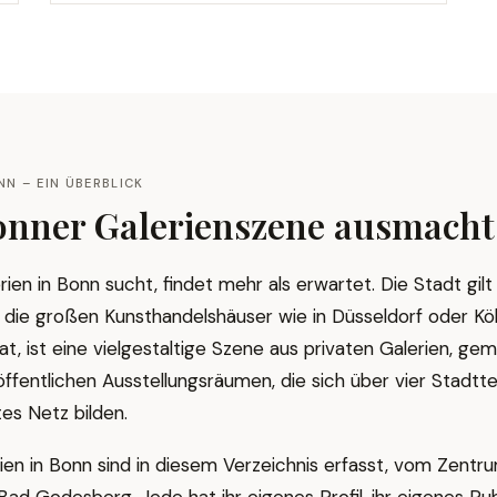
NN – EIN ÜBERBLICK
onner Galerienszene ausmacht
en in Bonn sucht, findet mehr als erwartet. Die Stadt gilt 
die großen Kunsthandelshäuser wie in Düsseldorf oder Köln
t, ist eine vielgestaltige Szene aus privaten Galerien, ge
ffentlichen Ausstellungsräumen, die sich über vier Stadttei
es Netz bilden.
ien in Bonn sind in diesem Verzeichnis erfasst, vom Zent
Bad Godesberg. Jede hat ihr eigenes Profil, ihr eigenes Pu