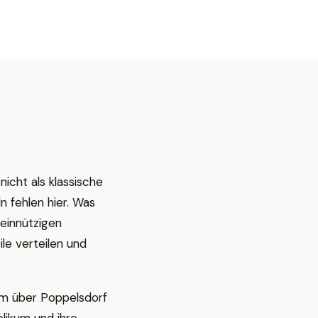
nicht als klassische
 fehlen hier. Was
meinnützigen
le verteilen und
rum über Poppelsdorf
blikum und ihre