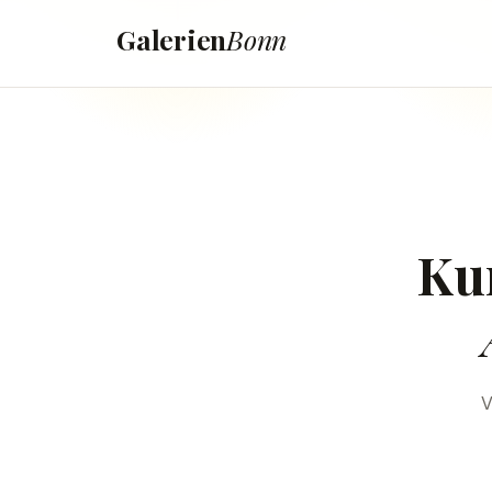
Galerien
Bonn
Ku
V